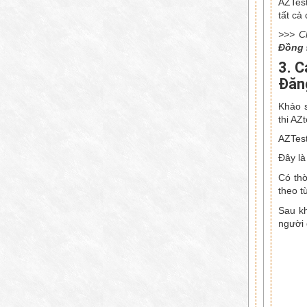
AZTest
tất cả
>>> C
Đồng
3. C
Đăn
Khảo s
thi AZ
AZTest
Đây là
Có thờ
theo t
Sau kh
người 