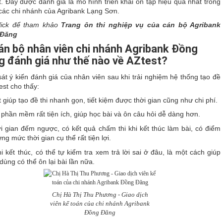
. Đây được đánh giá là mô hình triển khai ôn tập hiệu quả nhất trong
 các chi nhánh của Agribank Lạng Sơn.
lick để tham khảo
Trang ôn thi nghiệp vụ của cán bộ Agribank
 Đăng
án bộ nhân viên chi nhánh Agribank Đồng
g đánh giá như thế nào về AZtest?
át ý kiến đánh giá của nhân viên sau khi trải nghiệm hệ thống tạo đề
test cho thấy:
 giúp tạo đề thi nhanh gọn, tiết kiệm được thời gian cũng như chi phí.
 phần mềm rất tiện ích, giúp học bài và ôn câu hỏi dễ dàng hơn.
i gian đếm ngược, có kết quả chấm thi khi kết thúc làm bài, có điểm
ừng mức thời gian cụ thể rất tiện lợi.
i kết thúc, có thể tự kiểm tra xem trả lời sai ở đâu, là một cách giúp
dùng có thể ôn lại bài lần nữa.
Chị Hà Thị Thu Phương - Giao dịch
viên kế toán của chi nhánh Agribank
Đồng Đăng