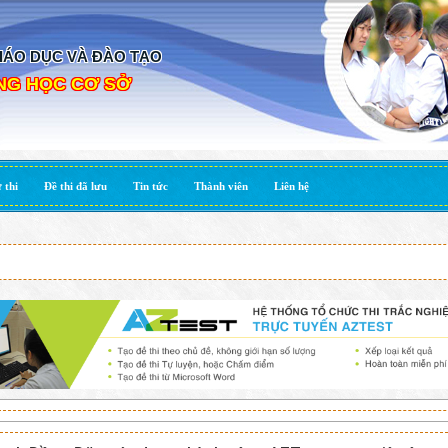
IÁO DỤC VÀ ĐÀO TẠO
NG HỌC CƠ SỞ
 thi
Đề thi đã lưu
Tin tức
Thành viên
Liên hệ