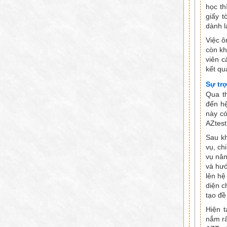
học th
giấy t
dành l
Việc ô
còn kh
viên c
kết qu
Sự trợ
Qua th
đến hệ
này có
AZtest
Sau kh
vụ, ch
vụ nân
và hướ
lên hệ
diện c
tạo đề 
Hiện t
nắm rấ