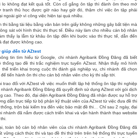
ì lo không đạt kết quả tốt. Còn cố gắng ôn tập thì đành ôm theo mớ
ờ tranh thủ học được giờ nào hay giờ đó, thậm chí việc ôn tập phải
ại ngoài giờ vì công việc hiện tại quá nhiều.
n thi bằng tài liệu bằng văn bản trên giấy không những gây bất tiện mà
ông sát với hình thức thi thực tế. Điều này làm cho nhiều cán bộ nhân
ảm thấy lạ lẫm từ khâu ôn tập đến khi bước vào thi thực tế, dẫn đến
ả đạt được không cao.
 giúp đến từ AZtest
ông tin tìm hiểu từ Google, chi nhánh Agribank Đồng Đăng đã biết
 thống tạo đề thi trắc nghiệm trực tuyến
AZtest
. Nhận thấy mô hình
 thể triển khai trong cuộc thi đánh giá nghiệp vụ, chi nhánh đã chọn
 để tiến hành ôn thi cho cán bộ nhân viên cho kỳ thi sắp tới.
i trao đổi với AZtest về việc muốn thiết lập hệ thống ôn tập thi nghiệp
i nhánh Agribank Đồng Đăng đã quyết định sử dụng AZtest với gói dịch
g cao. Theo đó, đại diện Agribank Đồng Đăng đã nhận được sự hỗ trợ
ng dẫn trực tiếp từ bộ phận kỹ thuật viên của AZtest từ việc đưa đề thi
 thống, trộn bài kiểm tra đến việc bảo mật đề thi… Chỉ sau 2 ngày, đại
hi nhánh đã nắm được cách triển khai và vận hành thành thạo website
thi.
ại, toàn bộ cán bộ nhân viên của chi nhánh Agribank Đồng Đăng đã
t vững cách thức thi và tạo đề thi thử trên trên hệ thống thi trực tuyến