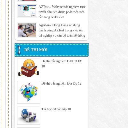
AZTest – Website trắc nghiệm trực
tuyến đầu tiên được phát triển trên
nền tảng NukeViet
Agribank Đồng Đăng áp dụng
thành công AZTest trong việc ôn
thi nghiệp vụ cán bộ toàn hệ thống
ĐỀ THI MỚI
Đề thi trắc nghiệm GDCD lớp
10
Đề thi trắc nghiệm Địa lớp 12
Tin học cơ bản lớp 10