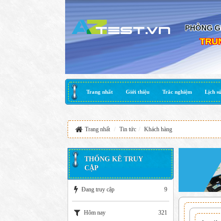
PHÒNG G
TRU
Trang nhất
Giới thiệu
Trắc nghiệm
Lịch sử
Trang nhất
Tin tức
Khách hàng
THỐNG KÊ TRUY
CẬP
Đang truy cập
9
Hôm nay
321