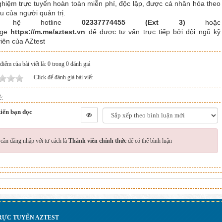
ghiệm trực tuyến hoàn toàn miễn phí, độc lập, được cá nhân hóa theo
u của người quản trị.
n hệ hotline
02337774455 (Ext 3)
hoặc
age
https://m.me/aztest.vn
để được tư vấn trực tiếp bởi đội ngũ kỹ
viên của AZtest
iểm của bài viết là: 0 trong 0 đánh giá
Click để đánh giá bài viết
ẻ:
iến bạn đọc
cần đăng nhập với tư cách là
Thành viên chính thức
để có thể bình luận
TRỰC TUYẾN AZTEST