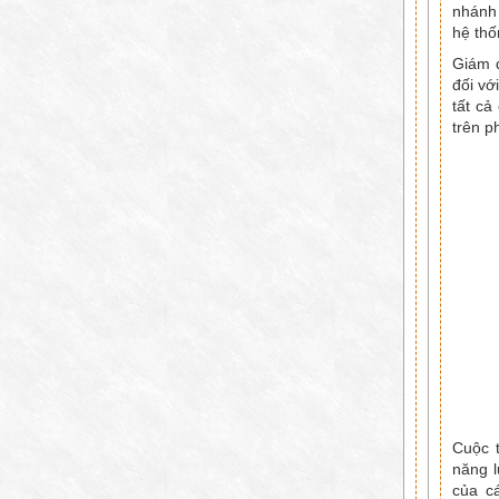
nhánh 
hệ thố
Giám đ
đối vớ
tất cả
trên p
Cuộc 
năng l
của c