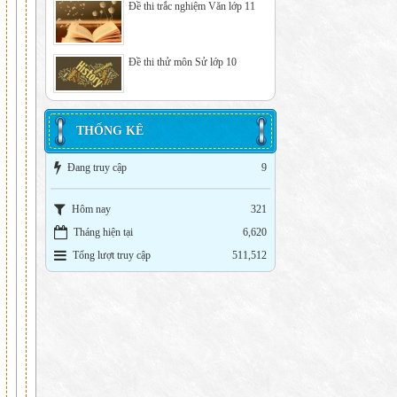
Đề thi trắc nghiệm Văn lớp 11
Đề thi thử môn Sử lớp 10
THỐNG KÊ
Đang truy cập
9
Hôm nay
321
Tháng hiện tại
6,620
Tổng lượt truy cập
511,512