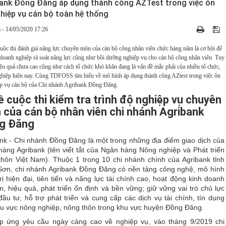
ank Đồng Đăng áp dụng thành công AZTest trong việc ôn
ghiệp vụ cán bộ toàn hệ thống
 - 14/05/2020 17:26
ộc thi đánh giá năng lực chuyên môn của cán bộ công nhân viên chức hàng năm là cơ hội để
 doanh nghiệp rà soát năng lực cũng như bồi dưỡng nghiệp vụ cho cán bộ công nhân viên. Tuy
iệu quả chưa cao cũng như cách tổ chức khó khăn đang là vấn đề mắc phải của nhiều tổ chức,
hiệp hiện nay. Cùng TDFOSS tìm hiểu về mô hình áp dụng thành công AZtest trong việc ôn
ệp vụ cán bộ của Chi nhánh Agribank Đồng Đăng.
ề cuộc thi kiểm tra trình độ nghiệp vụ chuyên
của cán bộ nhân viên chi nhánh Agribank
g Đăng
nk - Chi nhánh Đồng Đăng là một trong những địa điểm giao dịch của
àng Agribank (tên viết tắt của Ngân hàng Nông nghiệp và Phát triển
hôn Việt Nam). Thuộc 1 trong 10 chi nhánh chính của Agribank tỉnh
Sơn, chi nhánh Agribank Đồng Đăng có nền tảng công nghệ, mô hình
rị hiện đại, tiên tiến và năng lực tài chính cao, hoạt động kinh doanh
n, hiệu quả, phát triển ổn định và bền vững; giữ vững vai trò chủ lực
đầu tư, hỗ trợ phát triển và cung cấp các dịch vụ tài chính, tín dụng
u vực nông nghiệp, nông thôn trong khu vực huyện Đồng Đăng.
p ứng yêu cầu ngày càng cao về nghiệp vụ, vào tháng 9/2019 chi