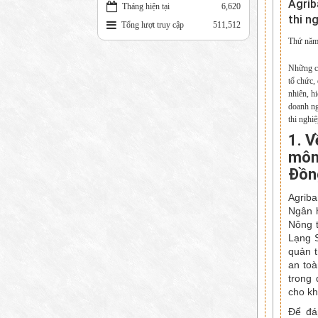
Agrib
Tháng hiện tại
6,620
thi n
Tổng lượt truy cập
511,512
Thứ năm
Những cu
tổ chức,
nhiên, h
doanh ng
thi nghi
1. V
môn 
Đồn
Agriba
Ngân h
Nông t
Lạng 
quản t
an toà
trong 
cho kh
Để đá