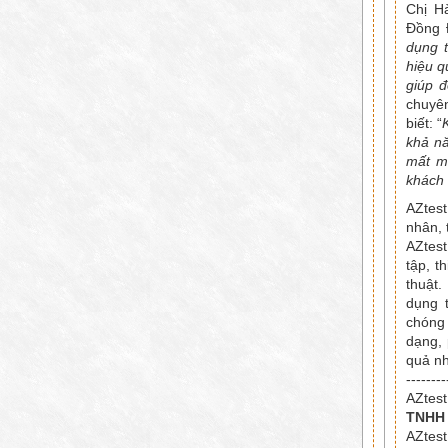
Chị H
Đồng 
dụng t
hiệu q
giúp đ
chuyê
biết: “
khả nă
mất mộ
khách 
AZtes
nhân, 
AZtest
tập, t
thuật.
dụng t
chóng 
dạng, 
quả nh
--------
AZtest
TNHH
AZtest