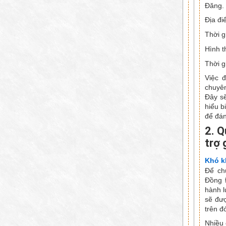
Đăng.
Địa đi
Thời g
Hình t
Thời g
Việc 
chuyên
Đây s
hiểu b
để đán
2. Q
trợ 
Khó kh
Để ch
Đồng Đ
hành l
sẽ đượ
trên đ
Nhiều 