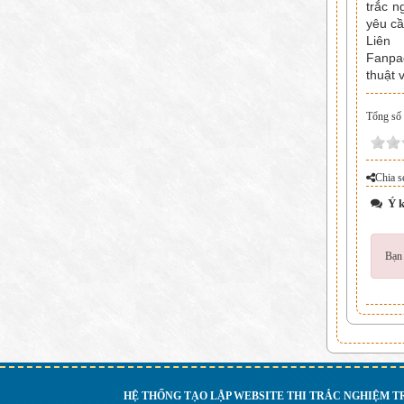
trắc n
yêu cầ
Liê
Fanp
thuật 
Tổng số đ
Chia s
Ý k
Bạn 
HỆ THỐNG TẠO LẬP WEBSITE THI TRẮC NGHIỆM 