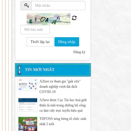
Đăng nhập
Đăng ký
TIN MỚI NHẤT
AZtest.vn tham gia "giải cứu"
doanh nghiệp vượt đại dịch
COVID-19
AZtest được Cục Tin học hoá giới
thiệu là một trong những bộ công
cụ làm việc trực tuyến hiệu quả
TDFOSS tưng bừng tổ chức sinh
nhật 2 tuổi