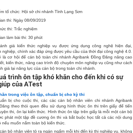
ểm tổ chức: Hội sở chi nhánh Tỉnh Lạng Sơn
ian thi: Ngày 08/09/2019
hức thi: Trắc nghiệm
ian làm bài thi: 30 phút
đánh giá kiến thức nghiệp vụ được ứng dụng công nghệ hiện đại,
 nghiệp, chính xác đáp ứng được yêu cầu của thời đại công nghệ 4.0.
ẽ là cơ hội để cán bộ toàn chi nhánh Agribank Đồng Đăng nâng cao
iết, kiến thức, nâng cao trình độ chuyên môn nghiệp vụ cũng như cách
h giá lại năng lực của cán bộ trong toàn chi nhánh.
uá trình ôn tập khó khăn cho đến khi có sự
giúp của ATest
ăn trong việc ôn tập, chuẩn bị cho kỳ thi
uẩn bị cho cuộc thi, các các cán bộ nhân viên chi nhánh Agribank
ăng theo thói quen đều sử dụng hình thức ôn thi trên giấy để tiến
uyện thi, ôn lại kiến thức. Hình thức ôn tập trên giấy là mỗi một cán bộ
c phát một tập đề cương ôn thi và bắt buộc học tất cả các nội dung
ó nếu muốn nắm toàn bộ kiến thức.
cán bộ nhân viên tỏ ra ngán ngẩm mỗi khi đến kỳ thi nghiệp vụ, không