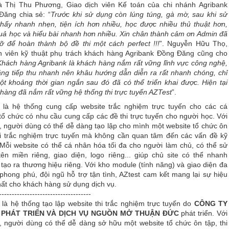
à Thị Thu Phương, Giao dịch viên Kế toán của chi nhánh Agribank
Đăng chia sẻ: “
Trước khi sử dụng còn lúng túng, gà mờ, sau khi sử
hấy nhanh nhẹn, tiện ích hơn nhiều, học được nhiều thủ thuật hơn,
uả học và hiểu bài nhanh hơn nhiều. Xin chân thành cảm ơn Admin đã
ỡ để hoàn thành bộ đề thi một cách perfect !!!
”. Nguyễn Hữu Thọ,
n viên kỹ thuật phụ trách khách hàng Agribank Đồng Đăng cũng cho
Khách hàng Agribank là khách hàng nắm rất vững lĩnh vực công nghệ,
ng tiếp thu nhanh nên khâu hướng dẫn diễn ra rất nhanh chóng, chỉ
t khoảng thời gian ngắn sau đó đã có thể triển khai được. Hiện tại
hàng đã nắm rất vững hệ thống thi trực tuyến AZTest
”.
t là hệ thống cung cấp website trắc nghiệm trực tuyến cho các cá
tổ chức có nhu cầu cung cấp các đề thi trực tuyến cho người học. Với
, người dùng có thể dễ dàng tạo lập cho mình một website tổ chức ôn
hi trắc nghiệm trực tuyến mà không cần quan tâm đến các vấn đề kỹ
 Mỗi website có thể cá nhân hóa tối đa cho người làm chủ, có thể sử
ên miền riêng, giao diện, logo riêng... giúp chủ site có thể nhanh
tạo ra thương hiệu riêng. Với kho module (tính năng) và giao diện đa
phong phú, đội ngũ hỗ trợ tận tình, AZtest cam kết mang lại sự hiệu
ất cho khách hàng sử dụng dịch vụ.
------------------------------------
 là hệ thống tạo lập website thi trắc nghiệm trực tuyến do
CÔNG TY
 PHÁT TRIỂN VÀ DỊCH VỤ NGUỒN MỞ THUẬN ĐỨC
phát triển. Với
, người dùng có thể dễ dàng sở hữu một website tổ chức ôn tập, thi