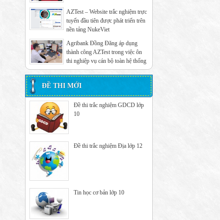
AZTest – Website trắc nghiệm trực
tuyến đầu tiên được phát triển trên
nền tảng NukeViet
Agribank Đồng Đăng áp dụng
thành công AZTest trong việc ôn
thi nghiệp vụ cán bộ toàn hệ thống
ĐỀ THI MỚI
Đề thi trắc nghiệm GDCD lớp
10
Đề thi trắc nghiệm Địa lớp 12
Tin học cơ bản lớp 10