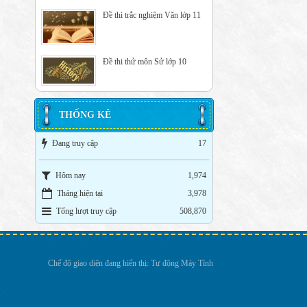
Đề thi trắc nghiệm Văn lớp 11
Đề thi thử môn Sử lớp 10
THỐNG KÊ
Đang truy cập
17
Hôm nay
1,974
Tháng hiện tại
3,978
Tổng lượt truy cập
508,870
Chế độ giao diện đang hiển thị: Tự động
Máy Tính