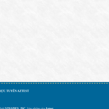
TRỰC TUYẾN AZTEST
ế bởi
VINADES.,JSC
. Sản phẩm của
Aztest